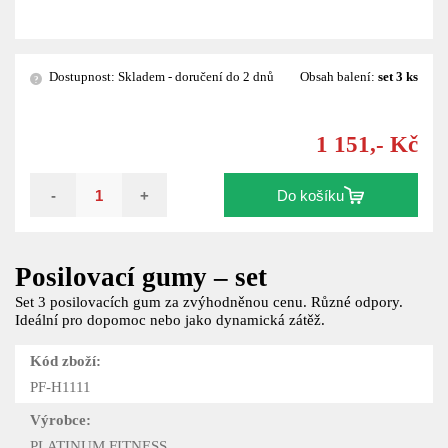
Dostupnost: Skladem - doručení do 2 dnů
Obsah balení:
set 3 ks
?
1 151,- Kč
-
+
Do košíku
Posilovací gumy – set
Set 3 posilovacích gum za zvýhodněnou cenu. Různé odpory.
Ideální pro dopomoc nebo jako dynamická zátěž.
Kód zboží:
PF-H1111
Výrobce:
PLATINUM FITNESS